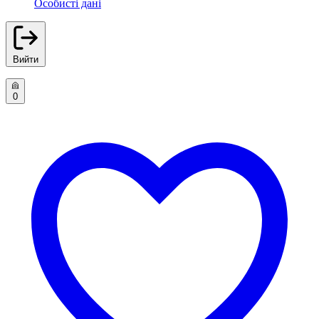
Особисті дані
Вийти
0