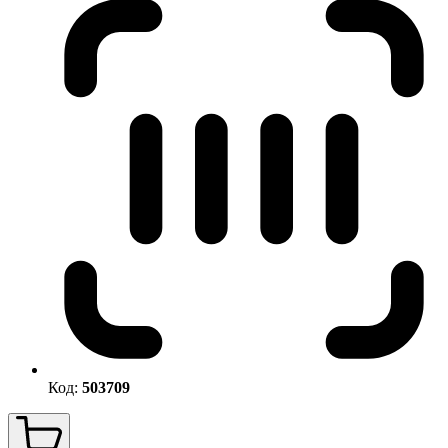
Код:
503709