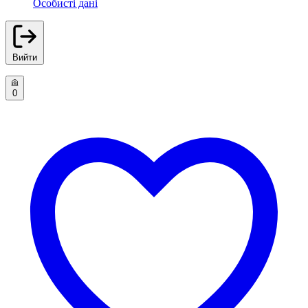
Особисті дані
Вийти
0