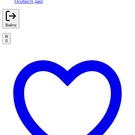
Особисті дані
Вийти
0