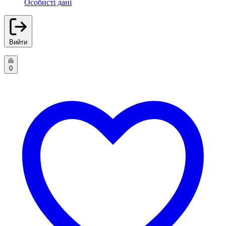
Особисті дані
Вийти
0