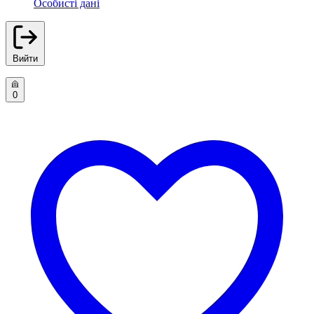
Особисті дані
Вийти
0