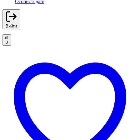
Особисті дані
Вийти
0