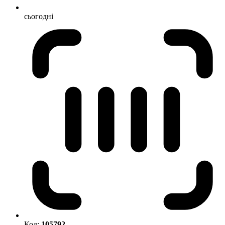
сьогодні
Код:
105792