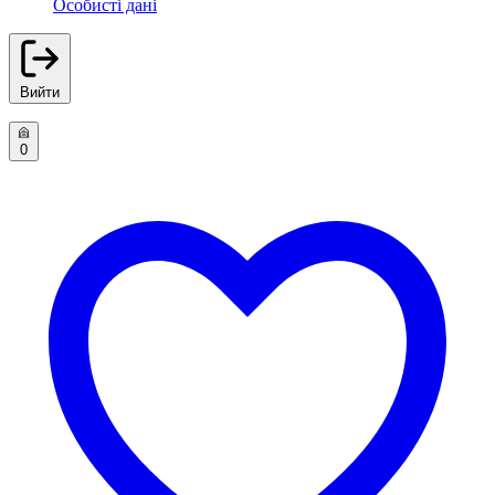
Особисті дані
Вийти
0