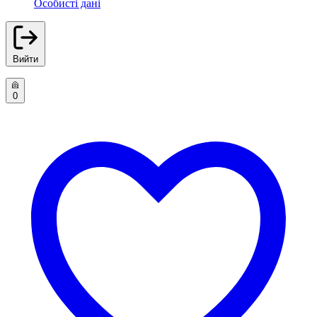
Особисті дані
Вийти
0