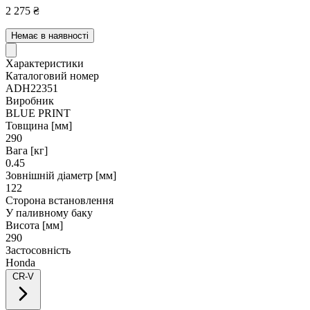
2 275 ₴
Немає в наявності
Характеристики
Каталоговий номер
ADH22351
Виробник
BLUE PRINT
Товщина [мм]
290
Вага [кг]
0.45
Зовнішній діаметр [мм]
122
Сторона встановлення
У паливному баку
Висота [мм]
290
Застосовність
Honda
CR-V