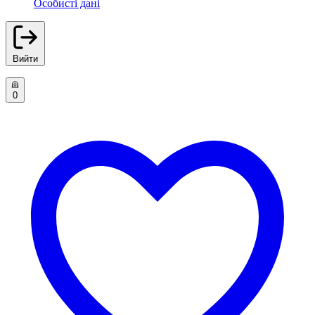
Особисті дані
Вийти
0