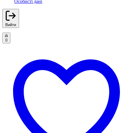
Особисті дані
Вийти
0