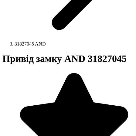
31827045 AND
Привід замку AND 31827045