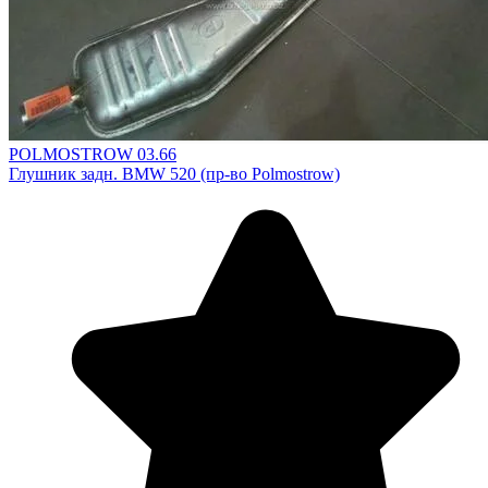
POLMOSTROW 03.66
Глушник задн. BMW 520 (пр-во Polmostrow)