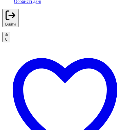
Особисті дані
Вийти
0