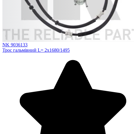
NK 9036133
Трос гальмівний L= 2x1680/1495