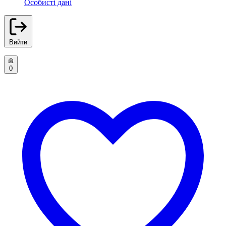
Особисті дані
Вийти
0