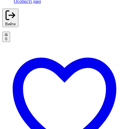
Особисті дані
Вийти
0