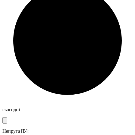
сьогодні
Напруга [В]: