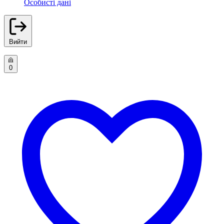
Особисті дані
Вийти
0