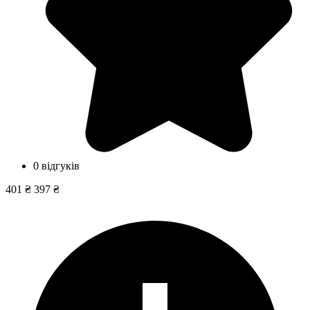
0 відгуків
401 ₴
397 ₴