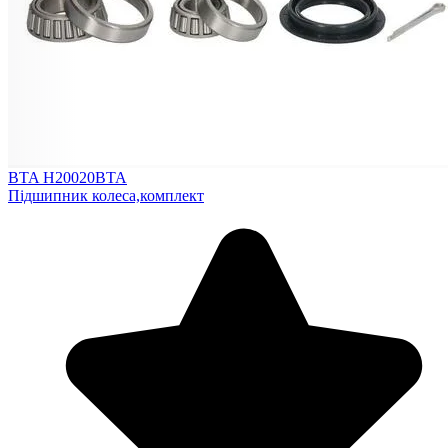
BTA H20020BTA
Підшипник колеса,комплект