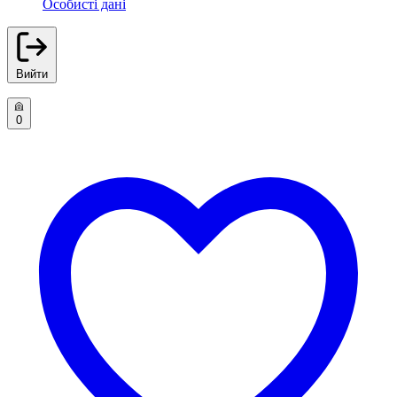
Особисті дані
Вийти
0